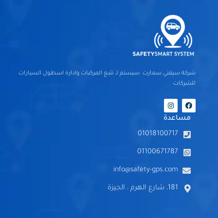
شركة سيفتي سمارت سيستم لـ تتبع المركبات وادارة اسطول السيارات
للشركات
I
F
n
a
s
c
مساعدة
t
e
a
b
01018100717
g
o
r
o
a
k
01100671787
m
info@safety-gps.com
181، شارع الهرم ، الجيزة