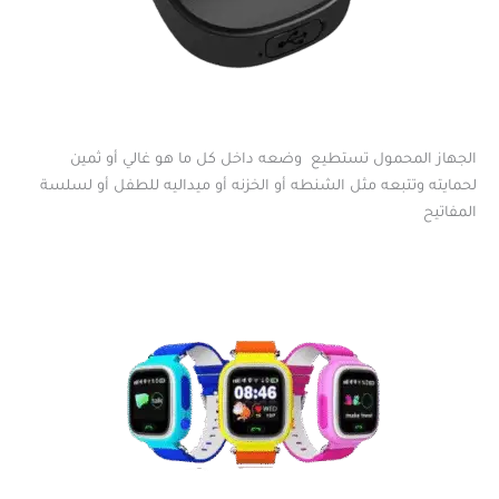
الجهاز المحمول تستطيع وضعه داخل كل ما هو غالي أو ثمين
لحمايته وتتبعه مثل الشنطه أو الخزنه أو ميداليه للطفل أو لسلسة
المفاتيح