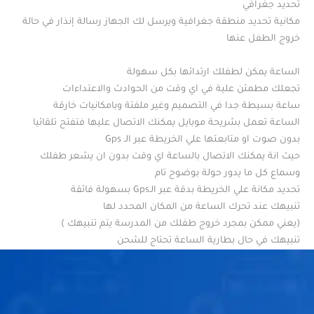
تحديد جغرافي
مكانية تحديد منطقة جغرافية ويرسل لك الجهاز رسالة إنذار في حالة
خروج الطفل عنها
الساعة يمكن لطفلك ارتدائها بكل سهولة
تجعلك مطمئن علية في اي وقت من الحوادث والاعتداءات
ساعة بسيطة جدا في التصميم وغير ملفتة وبامكانيات خارقة
الساعة تعمل بشريحة موبايل يمكنك الاتصال عليها فتفتح تلقائيا
بدون صوت او متابعتها علي الخريطة عبر الـ Gps
حيث انة يمكنك الاتصال بالساعة اي وقت بدون ان يشعر طفلك
وسماع كل ما يدور حولة بوضوح تام
تحديد مكانة علي الخريطة بدقة عبر الـGps بسهولة فائقة
تنبيهك عند تحرك الساعة من المكان المحدد لها
(يعني ممكن بمجرد خروج طفلك من المدرسة يتم تنبيهك )
تنبيهك في حال بطارية الساعة تحتاج للشحن