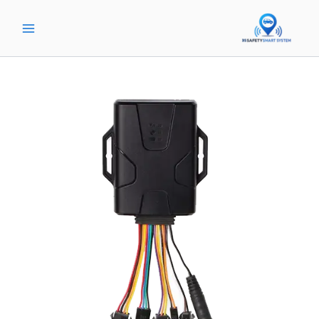
خطي
لى
لمحتوى