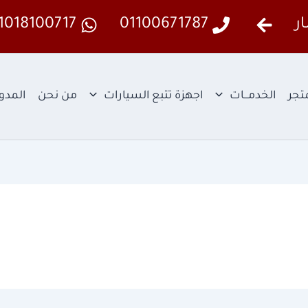
ر
01100671787
1018100717
تجر
الخدمـــات
اجهزة تتبع السيارات
من نحن
المدو