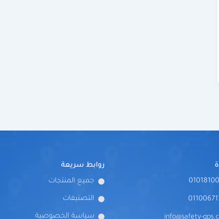
روابط سريعة
01018100
جميع المنتجات
التصنيفات
01100671
سياسة الخصوصية
info@safety-gps.