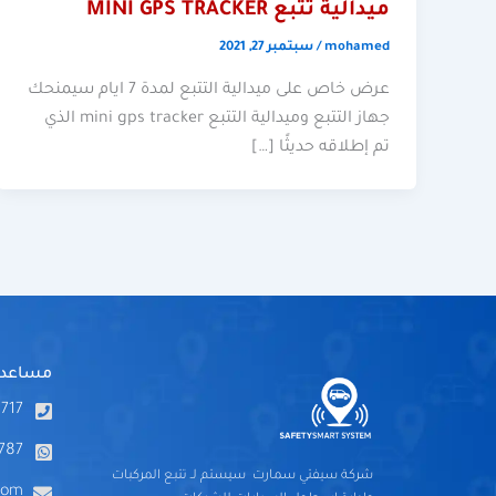
ميدالية تتبع MINI GPS TRACKER
mohamed
/
سبتمبر 27, 2021
عرض خاص على ميدالية التتبع لمدة 7 ايام سيمنحك
جهاز التتبع وميدالية التتبع mini gps tracker الذي
تم إطلاقه حديثًا […]
مساعدة
717
787
شركة سيفتي سمارت سيستم لـ تتبع المركبات
com