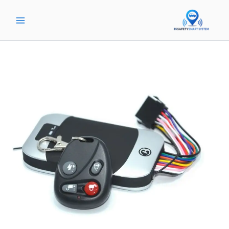
خطي
لى
لمحتوى