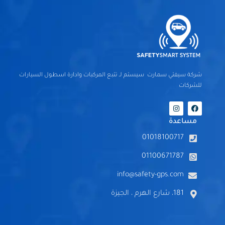
شركة سيفتي سمارت سيستم لـ تتبع المركبات وادارة اسطول السيارات
للشركات
I
F
n
a
s
c
مساعدة
t
e
a
b
01018100717
g
o
r
o
a
k
01100671787
m
info@safety-gps.com
181، شارع الهرم ، الجيزة