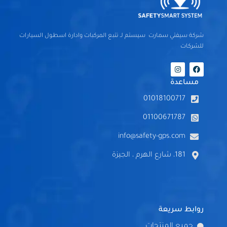
شركة سيفتي سمارت سيستم لـ تتبع المركبات وادارة اسطول السيارات
للشركات
I
F
n
a
s
c
مساعدة
t
e
a
b
01018100717
g
o
r
o
a
k
01100671787
m
info@safety-gps.com
181، شارع الهرم ، الجيزة
روابط سريعة
جميع المنتجات