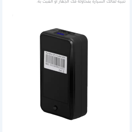
تنبيه لمالك السيارة بمحاولة فك الجهاز أو العبث به.