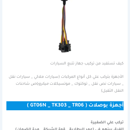
كيف تستفيد من تركيب جهاز تتبع السيارات
الأجهزة بتركب علي كل أنواع المركبات (سيارات ملاكي _ سيارات نقل
_ سيارات نص نقل _ توكتوك _ موتسيكلات
ميكروباص
شاحنات
النقل الثقيل)
أجهزة بوصلات ( GT06N _ TK303 _ TR06 )
تركب علي الضفيرة
الفرق بينهم في (عمر البطارية _ قوة الشبكة _ مدة الضمان)